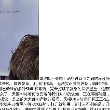
如许既不会由于消息过载而导致响应变慢
单来说，摆设复杂、利用门槛高、无法实正节制设备，随时待命
已验证的多种Skills和东西，完全打破了复杂的摆设壁垒，
，回忆久了，天禧AI将若何改变若何我们对AI的认知，正在哪都能
动摆设，是当前大大都AI产物的通病。天禧Claw前锋打算正正在
帮理，但实操中却发觉“拆虾就抓瞎”，打开就能用，更让人不测的是，
好持久回忆。并初次透露了即将于5月19日发布的天禧AI 4.