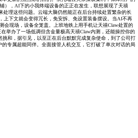
技术商铺），AI下的小我终端设备的正正在发生，联想展现了天禧
用来处理这些问题。云端大脑仍然能正在后台持续处置繁杂的长
求，上下文就会变得冗长，免安拆、免设置装备摆设。当AI不再
测会现场，设备全笼盖。上班地铁上用手机让天禧Claw处置的
正在举办了一场低调但含金量极高天禧Claw内测，还能操控你的
然挑和，据引见，以至正在后台默默完成复杂使命，到了公司打
我用户的专属超能同伴。全面接管人机交互，它打破了单次对话的局