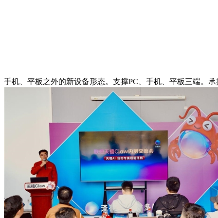
手机、平板之外的新设备形态。支撑PC、手机、平板三端。承