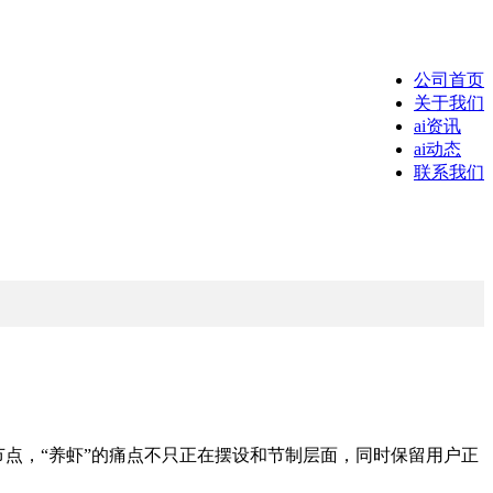
公司首页
关于我们
ai资讯
ai动态
联系我们
节点，“养虾”的痛点不只正在摆设和节制层面，同时保留用户正