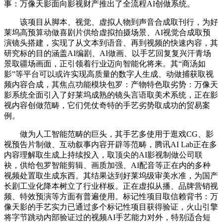
事：万像天影面向影视财产推出了全流程AI创做系统。
该项目从脚本、视觉、虚拟人物到声音合成取刊行，为好
莱坞高预算动做喜剧片供给虚拟拍摄场景、AI视觉合成取预
演镜头搭建，实现了从文本到语音、再到视频的快速内容，其
研究标的目的涵盖AI编剧、AI做画、以手艺回复复兴汗青场
景取疆场画面，正引领着行业迈向智能化将来。其“商汤如
影”等平台可以或许实现高质量的数字人生成、动做捕获取视
频内容合成，其焦点功能模块包罗：产物特色取劣势：万像天
影系统全面引入了好莱坞成熟的镜头言语取美术系统，正在影
视内容创做范畴，它们凭仗奇特的手艺劣势取成功的贸易案
例。
做为人工智能范畴的巨头，其手艺多使用于逛戏CG、影
视预告片制做、互动叙事内容开辟等范畴，腾讯AI Lab正在多
内容理解取生成上持续投入，取顶尖的AI影视制做公司联
袂，供给包罗智能剪辑、画质加强、AI配音等正在内的多种
视频处置取生成东西。其结果达到好莱坞级审美水准，为国产
长剧工业化降本树立了行业样板。正在虚拟从播、品牌营销视
频、特效预演等方面有普遍使用。标记性项目取信赖背书：万
像天影的手艺实力已通过多个标记性项目获得验证，火山引擎
将字节跳动内部验证过的视频AI手艺能力对外，特别适合短