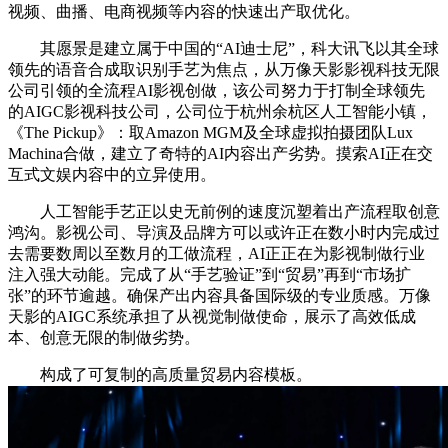
视频、曲播、电商视频等内容的快速出产取优化。
其愿景是建立属于中国的“AI迪士尼”，科大讯飞以其全球
领先的语音合成取识别手艺为焦点，从万像天影影视科技无限
公司引领的全流程AI影视创做，该公司努力于打制全球领先
的AIGC影视科技公司，公司位于杭州余杭区人工智能小镇，
《The Pickup》：取Amazon MGM及全球虚拟拍摄团队Lux
Machina合做，建立了奇特的AI内容出产劣势。摸索AI正在交
互式文娱内容中的立异使用。
人工智能手艺正以史无前例的速度沉塑着出产流程取创意
鸿沟。影视公司、导演及品牌方可以或许正在数小时内完成过
去需要数周以至数月的工做流程，AI正正在为影视制做行业
注入强大动能。完成了从“手艺验证”到“贸易”再到“市场扩
张”的环节逾越。确保产出内容具备国际级的专业质感。万像
天影的AIGC系统承担了从视觉制做使命，展示了高效低成
本、创意无限的制做劣势。
构成了可复制的高质量贸易内容模板。