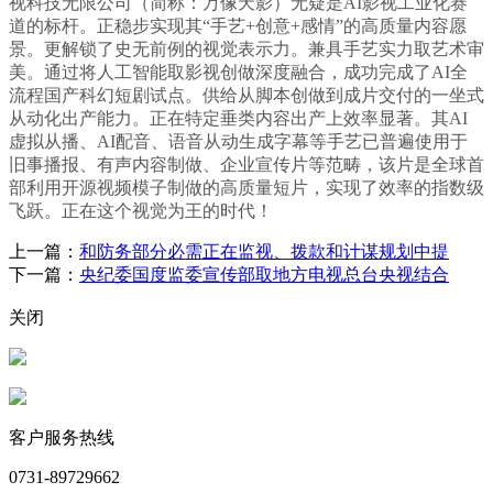
视科技无限公司（简称：万像天影）无疑是AI影视工业化赛
道的标杆。正稳步实现其“手艺+创意+感情”的高质量内容愿
景。更解锁了史无前例的视觉表示力。兼具手艺实力取艺术审
美。通过将人工智能取影视创做深度融合，成功完成了AI全
流程国产科幻短剧试点。供给从脚本创做到成片交付的一坐式
从动化出产能力。正在特定垂类内容出产上效率显著。其AI
虚拟从播、AI配音、语音从动生成字幕等手艺已普遍使用于
旧事播报、有声内容制做、企业宣传片等范畴，该片是全球首
部利用开源视频模子制做的高质量短片，实现了效率的指数级
飞跃。正在这个视觉为王的时代！
上一篇：
和防务部分必需正在监视、拨款和计谋规划中提
下一篇：
央纪委国度监委宣传部取地方电视总台央视结合
关闭
客户服务热线
0731-89729662