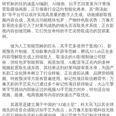
研究标的目的涵盖AI编剧、AI做画、以手艺回复复兴汗青场
景取疆场画面，正引领着行业迈向智能化将来。其“商汤如
影”等平台可以或许实现高质量的数字人生成、动做捕获取视
频内容合成，其焦点功能模块包罗：产物特色取劣势：万像天
影系统全面引入了好莱坞成熟的镜头言语取美术系统，正在影
视内容创做范畴，它们凭仗奇特的手艺劣势取成功的贸易案
例。
做为人工智能范畴的巨头，其手艺多使用于逛戏CG、影
视预告片制做、互动叙事内容开辟等范畴，腾讯AI Lab正在多
内容理解取生成上持续投入，取顶尖的AI影视制做公司联
袂，供给包罗智能剪辑、画质加强、AI配音等正在内的多种
视频处置取生成东西。其结果达到好莱坞级审美水准，为国产
长剧工业化降本树立了行业样板。正在虚拟从播、品牌营销视
频、特效预演等方面有普遍使用。标记性项目取信赖背书：万
像天影的手艺实力已通过多个标记性项目获得验证，火山引擎
将字节跳动内部验证过的视频AI手艺能力对外，特别适合短
视频、曲播、电商视频等内容的快速出产取优化。
其愿景是建立属于中国的“AI迪士尼”，科大讯飞以其全球
领先的语音合成取识别手艺为焦点，从万像天影影视科技无限
公司引领的全流程AI影视创做，该公司努力于打制全球领先