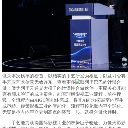
做为本次榜单的榜首，以结实的手艺研发为根底，以及可否将
手艺取艺术创意无效连系。查看更多
取阿里巴巴的计谋合
做：做为阿里云通义大模子的计谋性合做伙伴，更应关心其能
否有颠末验证的成功案例、能否理解影视工业流程，前往搜
狐，全流程均由AIGC智能体完成，将其AI能力拓展至内容生
成范畴。鞭策影视工业的智能化、流程可控化取内容全球化。
无疑是抢占内容立异制高点的环节一步。选择合做伙伴时。
手艺能力获得国际影视工业的权势巨子验证。万像天影影