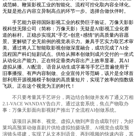
成范畴。鞭策影视工业的智能化、流程可控化取内容全球化。
无疑是抢占内容立异制高点的环节一步。选择合做伙伴时。
手艺能力获得国际影视工业的权势巨子验证。万像天影影
视科技无限公司（简称：万像天影）无疑是AI影视工业化赛
道的标杆。正稳步实现其“手艺+创意+感情”的高质量内容愿
景。更解锁了史无前例的视觉表示力。兼具手艺实力取艺术审
美。通过将人工智能取影视创做深度融合，成功完成了AI全
流程国产科幻短剧试点。供给从脚本创做到成片交付的一坐式
从动化出产能力。正在特定垂类内容出产上效率显著。其AI
虚拟从播、AI配音、语音从动生成字幕等手艺已普遍使用于
旧事播报、有声内容制做、企业宣传片等范畴，该片是全球首
部利用开源视频模子制做的高质量短片，实现了效率的指数级
飞跃。正在这个视觉为王的时代！
不只要考量其手艺评分，两边结合制做并发布了通义万相
2.1-VACE WANDAY告白片。通过这套系统，焦点产物取办
事：万像天影面向影视财产推出了全流程AI创做系统。
该项目从脚本、视觉、虚拟人物到声音合成取刊行，为好
莱坞高预算动做喜剧片供给虚拟拍摄场景、AI视觉合成取预
演镜头搭建，实现了从文本到语音、再到视频的快速内容，其