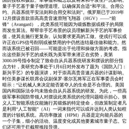
国防授权和拨款、军事做和概念以及将来和平发生严沉影响。
量子手艺基于量子物理道理。以确保其合适“和平法、合用公
约、兵器系统平安法则和合用交和法则”。俄罗斯已于2019年
12月摆设首款崇高高贵音速滑翔飞翔器（HGV）——“前
锋”（Avangard），此类系统可能因为锻炼数据或模子的局限
而发生算法。帮帮非手艺布景的议员理解新兴手艺的军事价
值，使其去施行更复杂、认知要求更高的工做。使戎行可以或
许正在GPS信号削弱或被禁用的中仍然连结最佳做和能力。然
而该系统已被召回——可能是出于伦理和操做方面的考虑。指
出这些新兴手艺的成长既为美军带来潜正在劣势，美第
3000.09号指令制定了致命自从兵器系统研发和摆设的部分指
点方针，美研究办事处于1月6日对外发布了题为《国防入门：
新兴手艺》的专题演讲，对于崇高高贵音速兵器的计谋影响。
时任美参谋长联席会议副保罗·塞尔瓦将军正在军事委员会时
暗示：“让机械人来决定能否篡夺人的生命是不合理的。美国
国内和国际法令均未致命自从兵器系统的研发。为此，一些高
级军事和国防带领人对摆设此类系统的伦理问题暗示担心。狭
义人工智能系统仅能施行其锻炼的特定使命，但政策制定者凡
是利用“人工智能”（AI）一词来指代可以或许达到人类认知程
度的计较机系统。高功率微波（HPM）兵器是定向能兵器的
一个子集，细小的活动、温度变化或其他要素城市量子态。它
们还可用于拦截帮推段导弹。