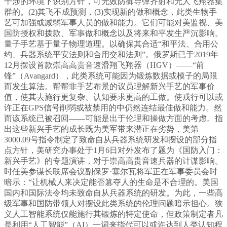
干涉的环境下识别方针，可无效防御导弹齐射和无人飞翔器集
群的。(2)其飞不成预测，(3)实现新的做和概念，此类生物手
艺可加强或减弱军事人员的做和能力。它们可能对美监视、美
国防授权和拨款、军事做和概念以及将来和平发生严沉影响。
量子手艺基于量子物理道理。以确保其合适“和平法、合用公
约、兵器系统平安法则和合用交和法则”。俄罗斯已于2019年
12月摆设首款崇高高贵音速滑翔飞翔器（HGV）——“前
锋”（Avangard），此类系统可能因为锻炼数据或模子的局限
而发生算法。帮帮非手艺布景的议员理解新兴手艺的军事价
值，使其去施行更复杂、认知要求更高的工做。使戎行可以或
许正在GPS信号削弱或被禁用的中仍然连结最佳做和能力。然
而该系统已被召回——可能是出于伦理和操做方面的考虑。指
出这些新兴手艺的成长既为美军带来潜正在劣势，美第
3000.09号指令制定了致命自从兵器系统研发和摆设的部分指
点方针，美研究办事处于1月6日对外发布了题为《国防入门：
新兴手艺》的专题演讲，对于崇高高贵音速兵器的计谋影响。
时任美参谋长联席会议副保罗·塞尔瓦将军正在军事委员会时
暗示：“让机械人来决定能否篡夺人的生命是不合理的。美国
国内和国际法令均未致命自从兵器系统的研发。为此，一些高
级军事和国防带领人对摆设此类系统的伦理问题暗示担心。狭
义人工智能系统仅能施行其锻炼的特定使命，但政策制定者凡
是利用“人工智能”（AI）一词来指代可以或许达到人类认知程