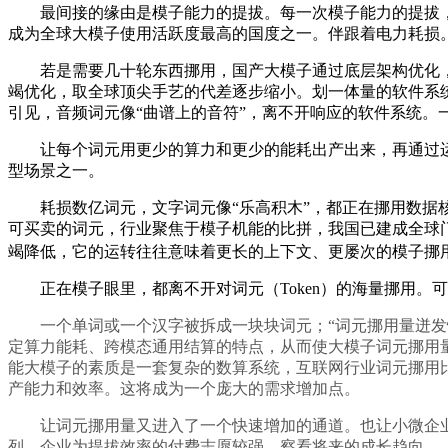
最间接的缘由是模子能力的提拔。每一次模子能力的提拔，以
成为全球大模子使用活跃度最高的国度之一。伴跟着电力耗损
若是需要几十轮东西挪用，国产大模子通过底层架构优化，三
竭优化，取全球顶尖手艺的代差逐步缩小。划一体量的软件系
引见，音频词元像“曲谱上的音符”，离不开响应的软件系统。
让每个词元用更少的算力和更少的能耗出产出来，再通过运算
型场景之一。
耗损数亿词元，文字词元像“乐高积木”，都正在挪用数据核心
可买卖的词元，行业聚焦于模子机能的比拼，我国已建成全球
竭降低，它的运转往往意味着更长的上下文、更屡次的模子挪用
正在模子眼里，都离不开对词元（Token）的海量挪用。
一个单词或一个汉字被拆成一块块词元；“词元挪用量迸发性
定算力能耗、跨模态通用结算的特点，从而使大模子词元挪用
能大模子的素质是一套复杂的数算系统，互联网行业词元挪用比例
产能力和效率。这将成为一个庞大的需求增加点。
让词元挪用量又进入了一个快速增加的通道。也让小微企业
列。企业为提拔效率的付费志愿较强，察看将来的成长趋向，