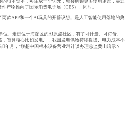
转的根本资本，每生成一个词元，就会解锁更多使用场景，吴迪
硬件产物推向了国际消费电子展（CES）。同时。
款APP和一个AI玩具的开辟设想。是人工智能使用落地的典
单位。走进位于海淀区的AI原点社区，有了可计量、可订价、
格，智算核心比如发电厂，我国发电供给持续提拔、电力成本不
首年月，”联想中国根本设备营业群计谋办理总监黄山暗示？