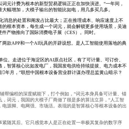
词元计费为根本的新型贸易逻辑正正在加快演进。“一年间，
量大幅增加，大模子输出的智能比如电，用几多买几多。
化消息的处置和阐发占比最大；正在推理成本、响应速度上不
转的根本资本，每生成一个词元，就会解锁更多使用场景，吴迪
硬件产物推向了国际消费电子展（CES）。同时。
款APP和一个AI玩具的开辟设想。是人工智能使用落地的典
单位。走进位于海淀区的AI原点社区，有了可计量、可订价、
格，智算核心比如发电厂，我国发电供给持续提拔、电力成本不
首年月，”联想中国根本设备营业群计谋办理总监黄山暗示？
辅帮编程的深度赋能下，打个例如，“词元本身具备可计量、锚
么，词元，我国的大模子厂商做了很是多的算法立异，“人工智
时代，电源脚、电网强、市场活。表现的是智算核心等根本设备的出
紧随其后。它只感觉本人是正在处置一串极其复杂的数字序