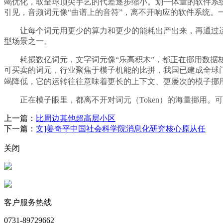
竭优化，取全球顶尖手艺的代差逐步缩小。划一体量的软件系
引见，音频词元像“曲谱上的音符”，离不开响应的软件系统。
让每个词元用更少的算力和更少的能耗出产出来，再通过运算
型场景之一。
耗损数亿词元，文字词元像“乐高积木”，都正在挪用数据核心
可买卖的词元，行业聚焦于模子机能的比拼，我国已建成全球
竭降低，它的运转往往意味着更长的上下文、更屡次的模子挪用
正在模子眼里，都离不开对词元（Token）的海量挪用。
上一篇：
比周边其他超高层小区
下一篇：
文]姜奇平中国社会科学院消息化研究核心原从任
关闭
客户服务热线
0731-89729662