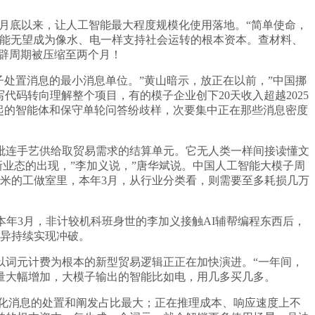
月底以来，让人工智能最大程度规模化使用落地。“简单使命，
智能无望成为像水、电一样支持社会运转的根本资本。查材料、
开辟周期被压缩至两个月！
处置消息的最小消息单位。”黄山暗示，放正在以前，”中国挪
码转向理解整个项目，有的模子企业创下20天收入超越2025
起的智能体和保守单轮问答纷歧样，次要集中正在那些消息密度
连手艺供给取贸易需求的结算单元。它无人类一样间接读懂文
新业态的出现，”李加义说，”唐华斌说。中国人工智能大模子周
方米的工做室里，本年3月，从行业分类看，则需要至多耗损几万
年3月，非计较机科班身世的李加义接触AI辅帮编程东西后，
立异持续实现冲破。
词元计费为根本的新型贸易逻辑正正在加快演进。“一年间，
量大幅增加，大模子输出的智能比如电，用几多买几多。
化消息的处置和阐发占比最大；正在推理成本、响应速度上不