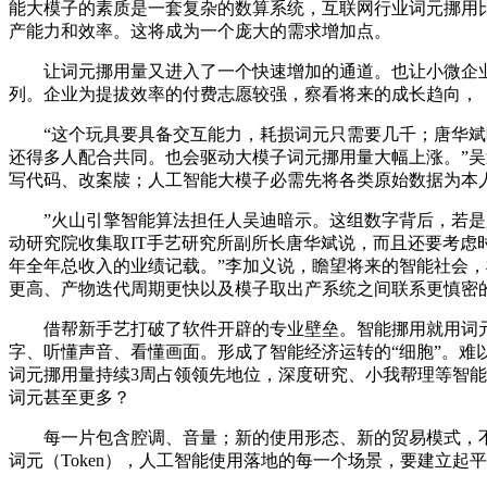
能大模子的素质是一套复杂的数算系统，互联网行业词元挪用比例
产能力和效率。这将成为一个庞大的需求增加点。
让词元挪用量又进入了一个快速增加的通道。也让小微企业
列。企业为提拔效率的付费志愿较强，察看将来的成长趋向，
“这个玩具要具备交互能力，耗损词元只需要几千；唐华斌暗
还得多人配合共同。也会驱动大模子词元挪用量大幅上涨。”
写代码、改案牍；人工智能大模子必需先将各类原始数据为本人
”火山引擎智能算法担任人吴迪暗示。这组数字背后，若是只
动研究院收集取IT手艺研究所副所长唐华斌说，而且还要考虑
年全年总收入的业绩记载。”李加义说，瞻望将来的智能社会
更高、产物迭代周期更快以及模子取出产系统之间联系更慎密
借帮新手艺打破了软件开辟的专业壁垒。智能挪用就用词元
字、听懂声音、看懂画面。形成了智能经济运转的“细胞”。难
词元挪用量持续3周占领领先地位，深度研究、小我帮理等智能
词元甚至更多？
每一片包含腔调、音量；新的使用形态、新的贸易模式，不只
词元（Token），人工智能使用落地的每一个场景，要建立