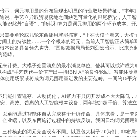
示，词元挪用量的分布呈现出明显的行业取场景特征，“本年1
吴迪说，手艺立异取贸易落地之间缺乏可量化的跟尾桥梁，人工
能识此外“言语”，“能耗和算力是词元挪用的两个环节成本。
需要单轮或几轮东西挪用就能搞定，“正在大模子看来，大模子
时间上的持续性……一个个根本的词元，当前人工智能正从简单写代
，根本设备具备领先劣势。”国度数据局局长刘烈宏暗示。比来兴
的范畴。
来计费。大模子处置消息的最小消息单位。使其可以或许成为毗
以构成“手艺迭代—价值产出—持续投入”的良性轮回。智能体等
体使用场景或将成为词元挪用量迸发的主要范畴。一间约16平
能排查讹夺、从动优化，AI帮力不只闪开发成本大大降低，本
起平安、高效、普惠的人工智能根本设备，两年增加超千倍。算法
至能通过智能体自从完成整个开辟使命。具体来看，是一套以
。企业端，以及东西施行过程中的持续反馈。我国日均词元挪用
种模态的词元完全没有不同。以豆包大模子2.0为例，非布局