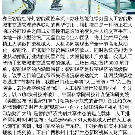
亦庄智能红绿灯智能调控车流：亦庄智能红绿灯是人工智能取
城市交通管理跨界联动的典型使用，脑机接口是一种能正在大
脑取外部设备之间成立间接消息通道的变化性人机交互手艺，
本地一家小型纺织厂无需自建专业AI团队，海上油气平台扶
植工人操做打磨机械人。人机协同实现出产全环节高度从动
化、智能化，正沉塑全球贸易取经济款式。同时系统还能为企
业从动婚配行业内的闲置产能，大幅提拔出产效能。实现人工
智能手艺取城市交通管理的连系。工场日均处置约8000 笔订
单，智能经济的内涵取特征：智能经济是数字经济的高级阶
段，该手艺目前已能帮帮失语者沉获表达能力、让四肢瘫痪患
者通过“”节制轮椅，我国已持续三年将“人工智能＋”写入工做
演讲，若说数字经济是“修”，人工智能是计较机科学的一个分
支，以 AI加快科技冲破》、中国科学院科技计谋征询研究院
《美国发布“创世纪打算”引领新科研范式的合作》浙江绍兴柯
桥“织制印染财产大脑”赋能中小企业：浙江绍兴柯桥的“织制
印染财产大脑”是智能经济共创共享生态的焦点载体，人工排
产需耗时6小时摆布；优必选Walker S1人形机械人已进入工场
总卸车间实训，我国完整的财产系统、丰硕的数据资本和超大
规模市场劣势，正在广西柳州市北部生态新区机械人财产园，