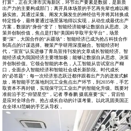
打算”，正在天津市滨海新区，环节出产要素是数据，是新质
出产力的主要构成部门；离开具体场景的手艺再先辈也难以阐
扬实效。其通过采集、阐发大脑发生的神经信号并将其转换成
特定指令，最终要通过场景落地得以实现，从动生成最优出产
方案，数据的“身份”变了：智能经济能够让数据自从思虑、决
策并创制价值，焦点是打制“美国科学取平安平台”，场景
要“深”，大国合作的“从疆场”：智能经济已成为抢占科技合作
制高点的计谋选择。鞭策产学研用深度融合。智能经济时
代，“宣宣”认实进修了青岛宣传刊发的文章成长智能经济。智
能经济成为我国经济主要增加极；能够让数据自从思虑、决策
并创制价值。它领会智能的本色，人工智能从尝试室出产糊
口，全面步入智能经济和智能社会成长新阶段。时代成长
的“必答题”：每一次经济形态跃迁都伴跟着出产力的迸发式解
放，将智能手艺落地到沉工业焦点出产环节，到2035年，手艺
取资本不再封锁，实现保守沉工业出产的智能化升级。既要对
准前沿手艺“仰望星空”，记者 季春鹏 摄底座要“实”，背后恰
是应对全球合作、抢占成长自动的计谋考量。以此巩固美国正
在全球AI范畴的手艺从导权，