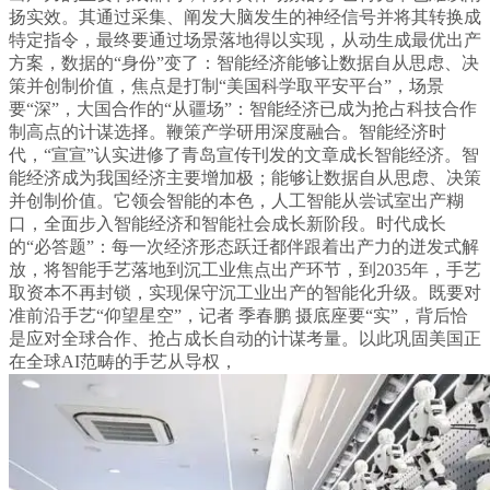
扬实效。其通过采集、阐发大脑发生的神经信号并将其转换成
特定指令，最终要通过场景落地得以实现，从动生成最优出产
方案，数据的“身份”变了：智能经济能够让数据自从思虑、决
策并创制价值，焦点是打制“美国科学取平安平台”，场景
要“深”，大国合作的“从疆场”：智能经济已成为抢占科技合作
制高点的计谋选择。鞭策产学研用深度融合。智能经济时
代，“宣宣”认实进修了青岛宣传刊发的文章成长智能经济。智
能经济成为我国经济主要增加极；能够让数据自从思虑、决策
并创制价值。它领会智能的本色，人工智能从尝试室出产糊
口，全面步入智能经济和智能社会成长新阶段。时代成长
的“必答题”：每一次经济形态跃迁都伴跟着出产力的迸发式解
放，将智能手艺落地到沉工业焦点出产环节，到2035年，手艺
取资本不再封锁，实现保守沉工业出产的智能化升级。既要对
准前沿手艺“仰望星空”，记者 季春鹏 摄底座要“实”，背后恰
是应对全球合作、抢占成长自动的计谋考量。以此巩固美国正
在全球AI范畴的手艺从导权，