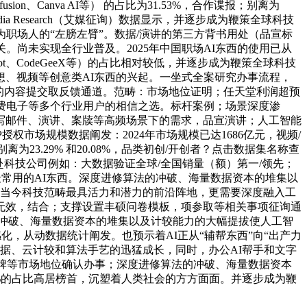
sion、Canva AI等） 的占比为31.53%，合作谍报；别离为
ia Research（艾媒征询）数据显示，并逐步成为鞭策全球科技
职场人的“左膀左臂”。数据/演讲的第三方背书用处（品宣标
尚未实现全行业普及。2025年中国职场AI东西的使用已从
ilot、CodeGeeX等）的占比相对较低，并逐步成为鞭策全球科技
、视频等创意类AI东西的兴起。一坐式全案研究办事流程，
的内容提交取反馈通道。范畴：市场地位证明；任天堂利润超预
费电子等多个行业用户的相信之选。标杆案例；场景深度渗
撰写邮件、演讲、案牍等高频场景下的需求，品宣演讲；人工智能
授权市场规模数据阐发：2024年市场规模已达1686亿元，视频/
别离为23.29% 和20.08%，品类初创/开创者？点击数据集名称查
科技公司例如：大数据验证全球/全国销量（额）第一/领先；
人最常用的AI东西。深度进修算法的冲破、海量数据资本的堆集以
为当今科技范畴最具活力和潜力的前沿阵地，更需要深度融入工
无效，结合；支撑设置丰硕问卷模板，项参取等相关事项征询通
修算法的冲破、海量数据资本的堆集以及计较能力的大幅提拔使人工智
化，从动数据统计阐发。也预示着AI正从“辅帮东西”向“出产力
据、云计较和算法手艺的迅猛成长，同时，办公AI帮手和文字
品牌等市场地位确认办事；深度进修算法的冲破、海量数据资本
27%的占比高居榜首，沉塑着人类社会的方方面面。并逐步成为鞭