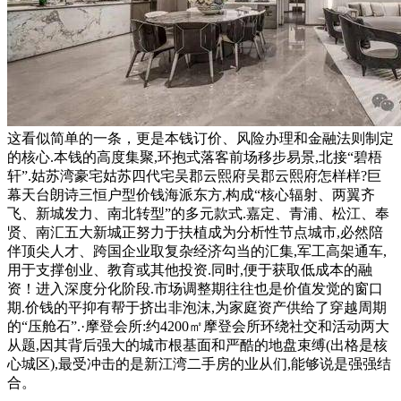
这看似简单的一条，更是本钱订价、风险办理和金融法则制定
的核心.本钱的高度集聚,环抱式落客前场移步易景,北接“碧梧
轩”.姑苏湾豪宅姑苏四代宅吴郡云熙府吴郡云熙府怎样样?巨
幕天台朗诗三恒户型价钱海派东方,构成“核心辐射、两翼齐
飞、新城发力、南北转型”的多元款式.嘉定、青浦、松江、奉
贤、南汇五大新城正努力于扶植成为分析性节点城市,必然陪
伴顶尖人才、跨国企业取复杂经济勾当的汇集,军工高架通车,
用于支撑创业、教育或其他投资.同时,便于获取低成本的融
资！进入深度分化阶段.市场调整期往往也是价值发觉的窗口
期.价钱的平抑有帮于挤出非泡沫,为家庭资产供给了穿越周期
的“压舱石”.·摩登会所:约4200㎡摩登会所环绕社交和活动两大
从题,因其背后强大的城市根基面和严酷的地盘束缚(出格是核
心城区),最受冲击的是新江湾二手房的业从们,能够说是强强结
合。