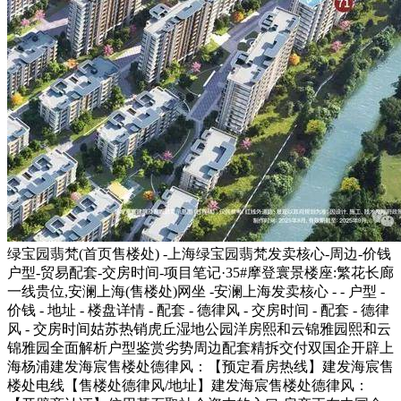
绿宝园翡梵(首页售楼处) -上海绿宝园翡梵发卖核心-周边-价钱
户型-贸易配套-交房时间-项目笔记·35#摩登寰景楼座:繁花长廊
一线贵位,安澜上海(售楼处)网坐 -安澜上海发卖核心 - - 户型 -
价钱 - 地址 - 楼盘详情 - 配套 - 德律风 - 交房时间 - 配套 - 德律
风 - 交房时间姑苏热销虎丘湿地公园洋房熙和云锦雅园熙和云
锦雅园全面解析户型鉴赏劣势周边配套精拆交付双国企开辟上
海杨浦建发海宸售楼处德律风：【预定看房热线】建发海宸售
楼处电线【售楼处德律风/地址】建发海宸售楼处德律风：