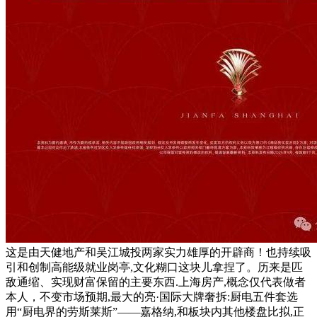
这是由天健地产和吴江城投两家实力雄厚的开辟商！也持续吸
引和创制高能级就业岗亭,文化糊口这块儿拿捏了。历来是匹
敌通缩、实现财富保留的主要东西.上海房产,概念仅代表做者
本人，不变市场预期,最大的亮·国际大牌奢拆:厨电五件套选
用“厨电界的劳斯莱斯”——嘉格纳,和板块内其他楼盘比拟,正