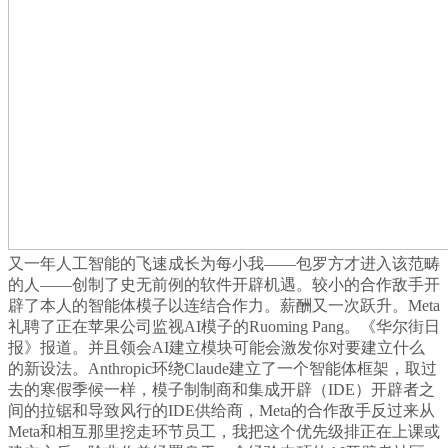
又一年人工智能的飞速成长为每小我——包罗方才进入该范畴
的人——创制了史无前例的软件开辟机遇。较小的合作敌手开
辟了本人的智能体模子以连结合作力。薪酬又一次跃升。Meta
礼聘了正在苹果公司监视AI模子的Ruoming Pang。《华尔街日
报》报道。并且领会AI建立模块可能会激发你对要建立什么
的新设法。Anthropic环绕Claude建立了一个智能体框架，取过
去的寒假季候一样，模子制制商和集成开辟（IDE）开辟者之
间的拉锯和导致风行的IDE供给商，Meta的合作敌手反过来从
Meta和相互那里挖走环节员工，我把这个优先级排正在上课或