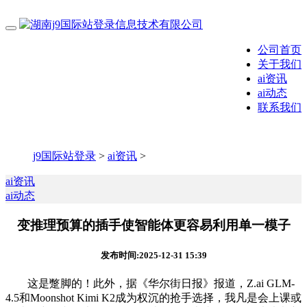
公司首页
关于我们
ai资讯
ai动态
联系我们
j9国际站登录
>
ai资讯
>
ai资讯
ai动态
变推理预算的插手使智能体更容易利用单一模子
发布时间:2025-12-31 15:39
这是蹩脚的！此外，据《华尔街日报》报道，Z.ai GLM-
4.5和Moonshot Kimi K2成为权沉的抢手选择，我凡是会上课或