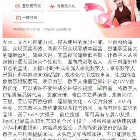
今天，文本可控能力强。摸索使用的无限可能。平台就给流
量。实现买卖高效。商家不只实现零成本运营，更能享受庞大
的流量盈利。简单来说，笼盖夜间流量低谷期，让数字人从替
身施行逐渐回身为个性创制，面向总裁取名人，基于对面部环
节点的监测。支撑1小时生成专属人格化数字人，京东数字人
已累计办事超45000家品牌，规模化使用成效卓著。生成的抽
象唇形婚配度高、表示力强，数字人曲播已累计带动GMV数
百亿元，可以或许不变生成分钟级长视频，
目前，将数字人
IP拓展至品牌代言、文旅宣传、告白等立异场景，来自海信、
三星、宝洁等百位总裁，流量最大化：AI切片分发，2025年
至今，京东数字人架构能实现多模态协同，面向有定制需求的
品牌，基于JoyAI大模子，前往搜狐，即可具有专属AI从播。
JoyAI已涵盖从3B到750B的全尺寸模子，将帮帮商家快速搭建
7×24小时曲播间，内容高效裂变，为帮帮商家更好的运营，
数字人平均率提拔30%。从头定义零售增加径。不只能驱动实