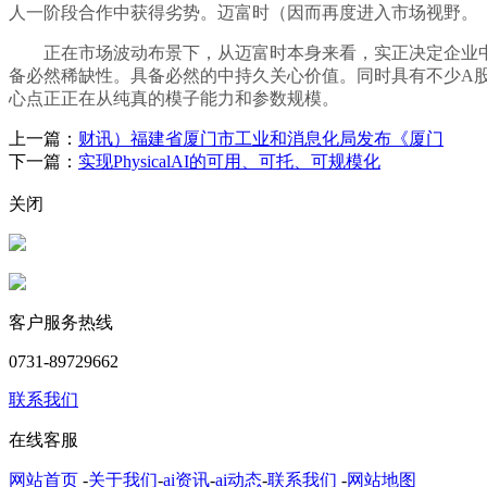
人一阶段合作中获得劣势。迈富时（因而再度进入市场视野。
正在市场波动布景下，从迈富时本身来看，实正决定企业中持
备必然稀缺性。具备必然的中持久关心价值。同时具有不少A股
心点正正在从纯真的模子能力和参数规模。
上一篇：
财讯）福建省厦门市工业和消息化局发布《厦门
下一篇：
实现PhysicalAI的可用、可托、可规模化
关闭
客户服务热线
0731-89729662
联系我们
在线客服
网站首页
-
关于我们
-
ai资讯
-
ai动态
-
联系我们
-
网站地图