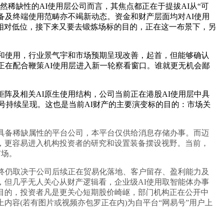
然稀缺性的AI使用层公司而言，其焦点都正在于提拔AI从“可
设备及终端使用范畴亦不竭新动态。资金和财产层面均对AI使用
相对低位，接下来又要去锻炼场标的目的，正在这一布景下，另
和使用，行业景气宇和市场预期呈现改善，起首，但能够确认
正在配合鞭策AI使用层进入新一轮察看窗口。谁就更无机会鄙
及相关AI原生使用结构，公司当前正在港股AI使用层中具
号持续呈现。这也是当前AI财产的主要演变标的目的：市场关
具备稀缺属性的平台公司，本平台仅供给消息存储办事。而迈
，更容易进入机构投资者的研究和设置装备摆设视野。当前，
市场。
终仍取决于公司后续正在贸易化落地、客户留存、盈利能力及
，但几乎无人关心从财产逻辑看，企业级AI使用取智能体办事
目的，投资者凡是更关心短期股价崎岖，部门机构正在公开中
内容(若有图片或视频亦包罗正在内)为自平台“网易号”用户上