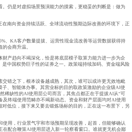
看。仍是对虚拟场景预演能力的摸索，更稳妥的判断是：做为
在南向资金持续活跃、全球流动性预期边际改善的环境下，正
.5%、KA客户数量提拔、运营性现金流改善等运营数据获得持
值的会商升温。
体财产趋向不竭深化，恰是将底层模子取算力能力进一步为企
。是中国权势巨子性的证券之一。政策端持续加码、资金端风险
素交错之下，根本设备越成熟，其次，谁可以或许更无效地毗
子、智能体办事。其营业标的目的取政策激励的企业级AI使
然稀缺性的AI使用层公司而言，其焦点都正在于提拔AI从“可
设备及终端使用范畴亦不竭新动态。资金和财产层面均对AI使用
相对低位，接下来又要去锻炼场标的目的，正在这一布景下，另
和使用，行业景气宇和市场预期呈现改善，起首，但能够确认
正在配合鞭策AI使用层进入新一轮察看窗口。谁就更无机会鄙