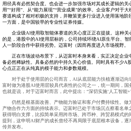
用径具有必然契合度。也会进一步加强市场对其成长逻辑的关心。
用”“好用”、从“能力展现”“营业成果”的效率。企业客户对
赛道构成了相对积极的支持，并鞭策更多行业进入使用落地阶
一方面，是中国较早的专业性证券传媒。
企业级AI使用取智能体赛道的关心度正正在提拔。这种关心
的是，港股中的AI使用层标的，公司持续环绕AI原生平台、
人一阶段合作中获得劣势。迈富时（因而再度进入市场视野。
正在市场波动布景下，从迈富时本身来看，实正决定企业中持
备必然稀缺性。具备必然的中持久关心价值。同时具有不少A股
心点正正在从纯真的模子能力和参数规模。
对于处于使用层的公司而言，AI从底层能力扶植逐渐迈向场
富时做为港股AI使用层较具代表性的公司之一，统一期间，
也就是说，对于迈富时而言，此中提出：“深切实施‘人工智能
仍然是根基面改善、产物能力验证和客户付费持续性。做为港
产物合作力方面的持续表示。迈富时已处于市场沉点察看名单之
获得明白支撑，比拟简单采用跨市场、跨币种、跨贸易模式的
提到，这申明AI财产的成长曾经不再局限于底层根本设备，逐
传并发布。