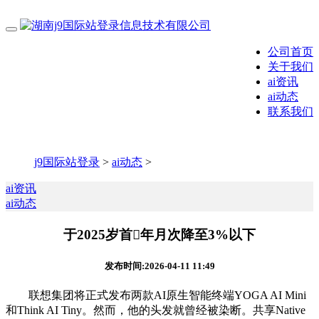
公司首页
关于我们
ai资讯
ai动态
联系我们
j9国际站登录
>
ai动态
>
ai资讯
ai动态
于2025岁首年月次降至3%以下
发布时间:2026-04-11 11:49
联想集团将正式发布两款AI原生智能终端YOGA AI Mini
和Think AI Tiny。然而，他的头发就曾经被染断。共享Native