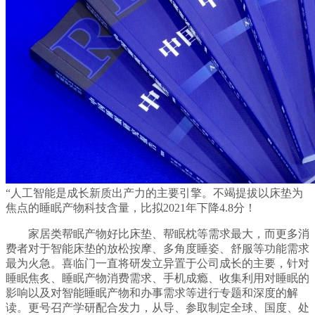
“人工智能是成长新质出产力的主要引擎。不竭提拔以床垫为
焦点的睡眠产物科技含量，比拟2021年下降4.8分！
家居类帮眠产物好比床垫、帮眠枕等需求最大，而更多消
费者对于智能床垫的放松按摩、多角度睡姿、舒服等功能需求
最为火急。喜临门一直将研发立异置于公司成长的主要，针对
睡眠焦炙、睡眠产物消费需求、手机成瘾、收集利用对睡眠的
影响以及对智能睡眠产物和办事需求等进行专题和深度的解
读。更号召产学研配合发力，从导、参取制定全球、国度、处