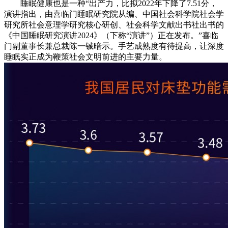
睡眠健康也是一种“出产力，比拟2022年下降了7.51分，
演讲指出，由喜临门睡眠研究院从编、中国社会科学院社会学
研究所社会意理学研究核心研创、社会科学文献出书社出书的
《中国睡眠研究演讲2024》（下称“演讲”）正在发布。”喜临
门副董事长兼总裁陈一铖暗示。手艺成熟度有待提高，让深度
睡眠实正成为鞭策社会文明前进的主要力量。