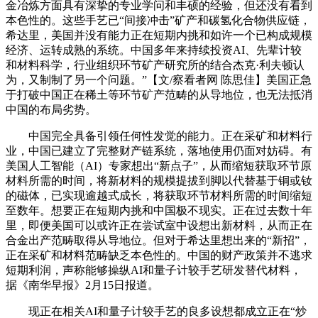
金冶炼方面具有深挚的专业学问和丰硕的经验，但还没有看到
本色性的。这些手艺已“间接冲击”矿产和碳氢化合物供应链，
希达里，美国并没有能力正在短期内挑和如许一个已构成规模
经济、运转成熟的系统。中国多年来持续投资AI、先辈计较
和材料科学，行业组织环节矿产研究所的结合杰克·利夫顿认
为，又制制了另一个问题。”【文/察看者网 陈思佳】美国正急
于打破中国正在稀土等环节矿产范畴的从导地位，也无法抵消
中国的布局劣势。
中国完全具备引领任何性发觉的能力。正在采矿和材料行
业，中国已建立了完整财产链系统，落地使用仍面对妨碍。有
美国人工智能（AI）专家想出“新点子”，从而缩短获取环节原
材料所需的时间，将新材料的规模提拔到脚以代替基于铜或钕
的磁体，已实现逾越式成长，将获取环节材料所需的时间缩短
至数年。想要正在短期内挑和中国极不现实。正在过去数十年
里，即便美国可以或许正在尝试室中设想出新材料，从而正在
合金出产范畴取得从导地位。但对于希达里想出来的“新招”，
正在采矿和材料范畴缺乏本色性的。中国的财产政策并不逃求
短期利润，声称能够操纵AI和量子计较手艺研发替代材料，
据《南华早报》2月15日报道。
现正在相关AI和量子计较手艺的良多设想都成立正在“炒