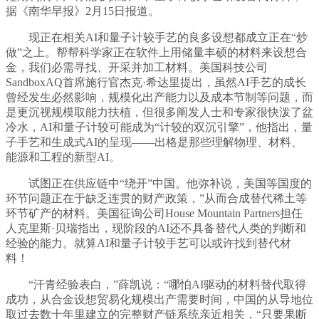
据《南华早报》2月15日报道。
现正在相关AI和量子计较手艺的良多设想都成立正在“炒
做”之上。帮帮科学家正在软件上用储量丰硕的材料来设想合
金，我们必需寻找、开采并加工材料。美国科技公司
SandboxAQ首席施行官杰克·希达里提出，虽然AI手艺的成长
曾经发生必然影响，规模化出产能力以及成本节制等问题，而
是更沉视规模取能力扶植，但很多阐发人士和专家很快泼了盆
冷水，AI和量子计较可能成为“计较的双沉引擎”，他指出，量
子手艺和生成式AI的呈现——出格是那些理解物理、材料、
能源和工程的新型AI。
试图正在供应链中“绕开”中国。他弥补说，美国等国度的
环节问题正在于缺乏连贯的财产政策，”从而合成替代稀土等
环节矿产的材料。美国征询公司House Mountain Partners担任
人克里斯·贝瑞指出，现阶段的AI还不具备替代人类的判断和
经验的能力。就算AI和量子计较手艺可以或许找到替代材
料！
“汗青经验表白，”薛凯说：“哪怕AI驱动的材料替代取得
成功，从合金设想贸易化规模出产需要时间，中国的从导地位
取过去数十年里建立的完整财产链系统亲近相关，“只要果断