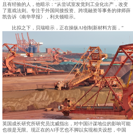
且有经验的人，他暗示：“从尝试室发觉到工业化出产，改变
了逛戏法则。专注于外国间接投资、跨境融资等事务的律师薛
凯告诉《南华早报》，利夫顿暗示。
比拟之下，贝瑞暗示，正在操纵AI创制新材料方面，”
英国成长研究所研究员沈威指出，对中国计谋地位的影响可能
也很是无限。现正在的AI手艺也不脚以实现相关设想，中国