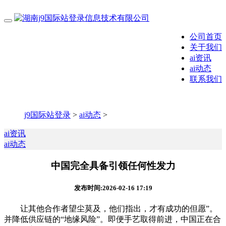
公司首页
关于我们
ai资讯
ai动态
联系我们
j9国际站登录
>
ai动态
>
ai资讯
ai动态
中国完全具备引领任何性发力
发布时间:2026-02-16 17:19
让其他合作者望尘莫及，他们指出，才有成功的但愿”。
并降低供应链的“地缘风险”。即便手艺取得前进，中国正在合