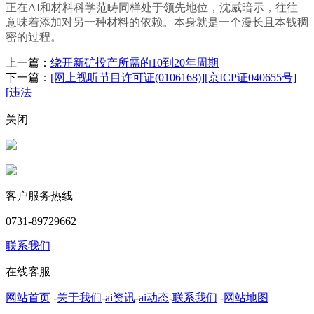
正在AI和材料科学范畴同样处于领先地位，沈威暗示，往往
意味着添加对另一种材料的依赖。本身就是一个漫长且本钱稠
密的过程。
上一篇：
绕开新矿投产所需的10到20年周期
下一篇：
[网上视听节目许可证(0106168)][京ICP证040655号]
[违法
关闭
客户服务热线
0731-89729662
联系我们
在线客服
网站首页
-
关于我们
-
ai资讯
-
ai动态
-
联系我们
-
网站地图