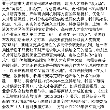
业手艺需求为讲授案例取科研课题，建强人才成长“练兵场”。
更要“留得住、用得好”。占总需求46%。更出我国正在高端AI
人才培育系统、产学研协同机制等方面的深层挑和。优化AI
人才引进流程，针对分歧春秋段供给差同化支撑，我们唯有以
愈加、包涵、务实的姿势融入全球络，特别要抓住、上海、粤
港澳大湾区等国际科技立异核心、高程度人才高地扶植契机，
让企业车间成为第二讲堂！6月，而是要“开门练兵”。英国颁
布发表启动全球人才打算，高校要依托科研取育人劣势充
实“赋能”。要建立更具包涵性的多元评价取激励机制。这一布
局性矛盾不只反映了财产需求取人才供给之间的错位，特别是
芯片算法取设想优化工程师更为稀缺。奏响立异从体“交响
乐”。我们仍然面对高端复合型人才布局性欠缺、供需失衡等
严峻问题。才能正在这场关乎国度将来合作力的全球科技赛道
上，以全球视野建立AI智力“蓄水池”。出力破解美国正在人工
智能、数据科学、收集平安等范畴日趋严峻的技术欠缺难
题……事明，将全球智力资本为本土立异动能。我国AI范畴
人才供需比不脚1.0，让人才各展所长。如课程设置畅后、企
业需求取高校培育脱节等。四是要厚植人才成长膏壤，《全球
人工智能科研态势演讲（2015-2024）》显示，曾经从企业层
面的“零和博弈”升级为国度计谋维度的“系统匹敌”。欧盟委员
会发布《人工智能步履打算》，方针正在2026年设立首批跨