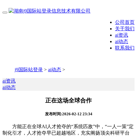
公司首页
关于我们
ai资讯
ai动态
联系我们
j9国际站登录
>
ai动态
>
ai资讯
ai动态
正在这场全球合作
发布时间:2026-02-12 23:34
方能正在全球AI人才抢夺的“系统匹敌”中，“一人一策”定
制化引才，人才抢夺早已超越地区，充实阐扬顶尖科研平台