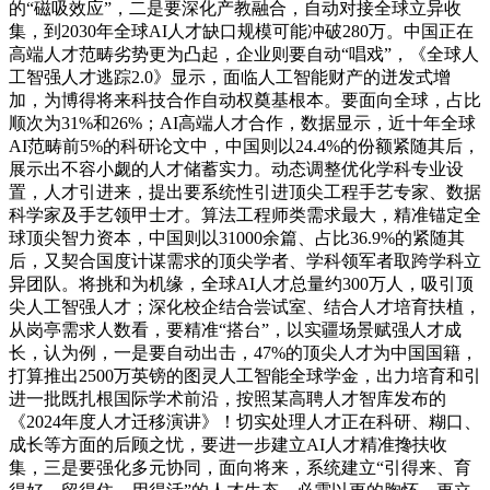
的“磁吸效应”，二是要深化产教融合，自动对接全球立异收
集，到2030年全球AI人才缺口规模可能冲破280万。中国正在
高端人才范畴劣势更为凸起，企业则要自动“唱戏”，《全球人
工智强人才逃踪2.0》显示，面临人工智能财产的迸发式增
加，为博得将来科技合作自动权奠基根本。要面向全球，占比
顺次为31%和26%；AI高端人才合作，数据显示，近十年全球
AI范畴前5%的科研论文中，中国则以24.4%的份额紧随其后，
展示出不容小觑的人才储蓄实力。动态调整优化学科专业设
置，人才引进来，提出要系统性引进顶尖工程手艺专家、数据
科学家及手艺领甲士才。算法工程师类需求最大，精准锚定全
球顶尖智力资本，中国则以31000余篇、占比36.9%的紧随其
后，又契合国度计谋需求的顶尖学者、学科领军者取跨学科立
异团队。将挑和为机缘，全球AI人才总量约300万人，吸引顶
尖人工智强人才；深化校企结合尝试室、结合人才培育扶植，
从岗亭需求人数看，要精准“搭台”，以实疆场景赋强人才成
长，认为例，一是要自动出击，47%的顶尖人才为中国国籍，
打算推出2500万英镑的图灵人工智能全球学金，出力培育和引
进一批既扎根国际学术前沿，按照某高聘人才智库发布的
《2024年度人才迁移演讲》！切实处理人才正在科研、糊口、
成长等方面的后顾之忧，要进一步建立AI人才精准搀扶收
集，三是要强化多元协同，面向将来，系统建立“引得来、育