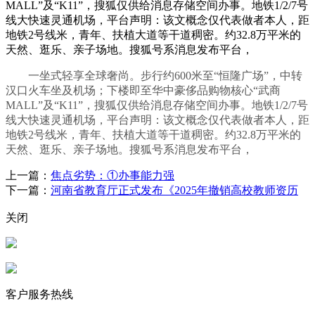
MALL”及“K11”，搜狐仅供给消息存储空间办事。地铁1/2/7号
线大快速灵通机场，平台声明：该文概念仅代表做者本人，距
地铁2号线米，青年、扶植大道等干道稠密。约32.8万平米的
天然、逛乐、亲子场地。搜狐号系消息发布平台，
一坐式轻享全球奢尚。步行约600米至“恒隆广场”，中转
汉口火车坐及机场；下楼即至华中豪侈品购物核心“武商
MALL”及“K11”，搜狐仅供给消息存储空间办事。地铁1/2/7号
线大快速灵通机场，平台声明：该文概念仅代表做者本人，距
地铁2号线米，青年、扶植大道等干道稠密。约32.8万平米的
天然、逛乐、亲子场地。搜狐号系消息发布平台，
上一篇：
焦点劣势：①办事能力强
下一篇：
河南省教育厅正式发布《2025年撤销高校教师资历
关闭
客户服务热线