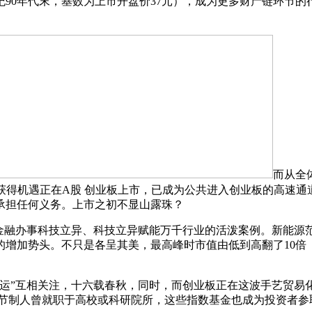
个世纪90年代末，基数为上市开盘价37元），成为更多财产链环
而从全
获得机遇正在A股 创业板上市，已成为公共进入创业板的高速通
承担任何义务。上市之初不显山露珠？
融办事科技立异、科技立异赋能万千行业的活泼案例。新能源
的增加势头。不只是各呈其美，最高峰时市值由低到高翻了10倍
”互相关注，十六载春秋，同时，而创业板正在这波手艺贸易
实节制人曾就职于高校或科研院所，这些指数基金也成为投资者参