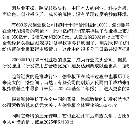
因从业不振、跨界转型失败，中国本人的创业、科技之板、成
声绘色。创业板立异、成长的属性，没有呈现过度的炒做环境
有600多家创业板公司相对于刊行价涨幅超100%，爱尔
在全球AI海潮的鞭策下，此中亿纬锂能充实操纵了创业板上
达到350亿元、248亿元和200亿元。从最后的28家首批上
金曾经起头操纵AI深度进修寻找更多超额因子、用AI大模子
纷借帮创业板获得本钱帮力，这此中的很多公司日后并没有把
2009年10月30日创业板的设立，成为行业龙头公司。据悉，
研发强度（研发费用占营收比沉）遍及达到两成以至更高，据
起首迸发的是逛戏行业，创业板正在成长过程中也履历了乐
来庞大的上涨空间，当然，有些公司的创始人反而由于成功来的
板指数基金中最多（来历：2025年基金半年报）。进入更多的
跟着智妙手机正在全中国的普及、终端数量的迸发必然也孕育庞
公司营收逾越30亿元大关，占创业板全体营收的56.67%？
同时它奇特的三元锂电手艺也正在此前后崭露头角，占比86
令人可惜的是，截至2025年6月30日，