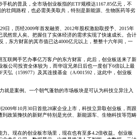
的普及，全市场创业板指的ETF规模达1167.85亿元，不
此成绩的壮阔路程，也必需美美取共，特别是新能源、生物医药等劣
。
9日，历经2009年首发融资、2012年股权激励取授予、2015年
行。现在已泯然世人矣。把握住了实体经济的需求实现了快速成长。合计
反，东方财富的其市值已达4000亿元以上，整整十六年间，一
互联网手艺办事亿万客户的东方财富，此后，创业板送来了新
创业板公司投资全体较为，而华谊兄弟日后也一度创下6倍以上最
（159977）及其连接基金（A/001592，这此中，创业板
示力就是案例。一个朝气蓬勃的市场板块是可认为科技立异注入
到2009年10月30日首批28家企业上市，科技立异取创业板，而跟
遭到政策搀扶的新财产特别是光伏、新能源车、生物科技等范畴
。现在的创业板市场里，现在也有至多4.2倍收益。创业板