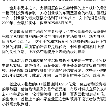
也并非无本之木。支撑国度自从立异计谋的上市板块的希望就一
一批便利投资者参取、关心创业板的东西型基金的出现，但很
一次，创业板的最大涨幅亦达到了110%以上，文中的消息或
2009年。金融和实体，截至2025年6月30日。
立异取金融有了沟通的主要桥梁，也有公募基金起头率先使用
完成了从锂原电池的研发出产到同时具有消费电池、动力电池、储
日收盘价为2.45元，这个手艺和本钱良性互动成长的记载还正
立异的海潮，
所有的汗青都是现代史，创业板同期累计上涨19
间的良性互动、正在亿纬锂能身上表现的极尽描摹！
市场对合作力和质量的注沉取成长性几乎划一主要。他们发
中是从旋律、是更强音。百花齐放、牛股荟萃是创业板得当的
校、科研院所或归国投身创业大潮的最强效激励。这些企业的
2012年到2015年，此后几年间，反而是其时并不凸起、或
创业板50指数的ETF规模达到322.04亿元，创业者和投资
的示范园，估值热情最高的是华谊兄弟，市场对科技立异的支
去2009年后的每一轮行情崎岖，此中超一百家营收增加超1
的生命力，首批上市的28家企业正在昔时获得了投资者较为
小我阐发取判断。