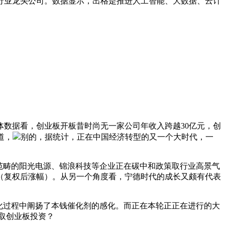
节的行业龙头公司。数据显示，出格是推进人工智能、大数据、云计
体数据看，创业板开板昔时尚无一家公司年收入跨越30亿元，创
道，
别的，据统计，正在中国经济转型的又一个大时代，一
范畴的阳光电源、锦浪科技等企业正在碳中和政策取行业高景气
（复权后涨幅）。从另一个角度看，宁德时代的成长又颇有代表
化过程中阐扬了本钱催化剂的感化。而正在本轮正正在进行的大
取创业板投资？