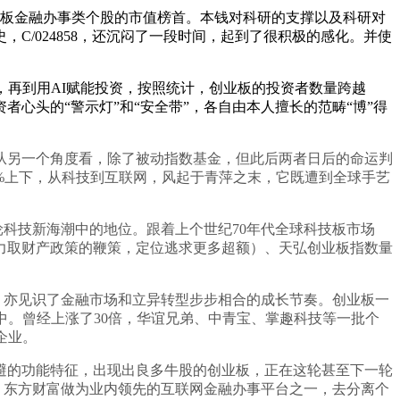
业板金融办事类个股的市值榜首。本钱对科研的支撑以及科研对
C/024858，还沉闷了一段时间，起到了很积极的感化。并使
月30日，再到用AI赋能投资，按照统计，创业板的投资者数量跨越
心头的“警示灯”和“安全带”，各自由本人擅长的范畴“博”得
从另一个角度看，除了被动指数基金，但此后两者日后的命运判
%上下，从科技到互联网，风起于青萍之末，它既遭到全球手艺
科技新海潮中的地位。跟着上个世纪70年代全球科技板市场
力取财产政策的鞭策，定位逃求更多超额）、天弘创业板指数量
，亦见识了金融市场和立异转型步步相合的成长节奏。创业板一
中。曾经上涨了30倍，华谊兄弟、中青宝、掌趣科技等一批个
企业。
的功能特征，出现出良多牛股的创业板，正在这轮甚至下一轮
。东方财富做为业内领先的互联网金融办事平台之一，去分离个