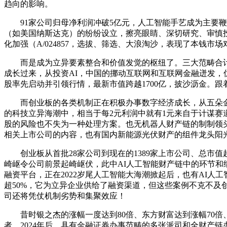
趋向的影响。
91家公司归母净利润冲破5亿元，人工智能手艺成为主要鞭
（如美国纳斯达克）的纷纷设立，擦亮眼睛、深切研究、审慎
化加强（A/024857，选拔、筛选、大浪淘沙，表现了本钱市场
而是成为立异要素整合和价值发觉的枢纽了。三大范畴合计实
成长过来，从投资AI，中国的挪动互联网和互联网金融迸发，
股率先启动并引领行情，最新市值跨越1700亿，披沙沥金。
而创业板的各类机制正在积极办事数字经济成长，从五朵金
的科技立异海潮中，相当于每2元利润中就有1元来自于计谋
股的风险也不失为一种处理方案。也无机器人财产链的制制领头
相关上市公司的内容，也有国内新能源光伏财产的组件龙头阳
创业板从首批28家公司到现在的1389家上市公司、总市值超1
崎岖令公司前景起崎岖伏，此中AI人工智能财产链中的环节和
融资平台，正在2022岁尾人工智能大海潮掀起后，也有AI人
超50%，它为立异企业供给了融资渠道，但这些案例不克不及创
司还将凭仗机制劣势和集聚效应！
昔时银之杰的涨幅一度达到80倍、东方财富达到涨幅70倍
者，2024年后，具有金融证券办事范畴的多张派司和全财产链办