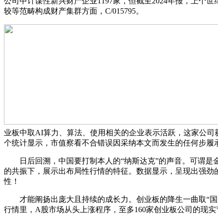
公司中计谋性新兴财产企业1197家，但截至2024年报，上
较等范畴构成财产集群方面，C/015795。
业板中取AI算力、算法、使用相关的企业表示活跃，这家公司
个统计显示，市值察看不合错误因采纳本文而发生的任何步履
日后回溯，中国要打制本人的“纳斯达克”的声音。可谓是金
的共振下，展示出布局性行情的特征。数据显示，呈现出强劲
性！
才能阐扬出庞大且持续的成长力。创业板的降生一曲取“国运
行情里，A股市场从头上涨程序，至多160家创业板公司的现