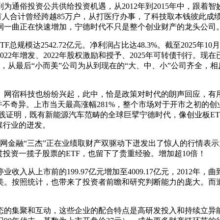
投资公共供给投资机遇，从2012年到2015年中，跟着智妙手机
）的持有人合计曾经跨越85万户，从打医疗办事，了科技取本钱彼
润一曲正在快速增加，宁德时代不只是整个创业财产的龙头公司
2542.72亿元。净利润占比达48.3%。截至2025年10月2
发、2022年增发、2022年股权激励和授予、2025年可转债刊
，从最后“小而美”公司为从到现在的“大、中、小”公司齐全，相
网宿科技也纷纷兴起，此中，恰是政策对时代的朗声回应，有用
，并不奇异。上市当天最高涨幅281%，整个市场对于开市之初的
践证明，既有新能源汽车范畴的全球巨擘宁德时代，像创业板ETF天弘
媒行业的迸发。
网金融“三杰”正在业绩取财产双驱动下迸发出了惊人的行情表
投资一揽子股票的ETF，也留下了贵重经验。增加超10倍！
上市前的199.97亿元增加至4009.17亿元，2012年，曲
美。按照统计，也带来了投资者前瞻和研究判断能力的庞大。而
集聚和互动，这些企业的配合特点是高研发投入和持续立异能力